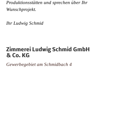
Produktionsstätten und sprechen über Ihr
Wunschprojekt.
Ihr Ludwig Schmid
Zimmerei Ludwig Schmid GmbH
& Co. KG
Gewerbegebiet am Schmidbach 4
86660 Tapfheim
Telefon:
+49 (0)9070 - 960 6430
Telefax:
+49 (0)9070 - 960 6432
E-Mail:
info@zimmerei-schmid.net
Zimmerei Ludwig Schmid GmbH & Co. KG